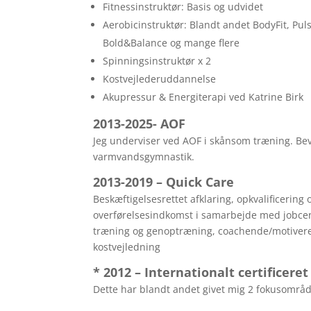
Fitnessinstruktør: Basis og udvidet
Aerobicinstruktør: Blandt andet BodyFit, Pul
Bold&Balance og mange flere
Spinningsinstruktør x 2
Kostvejlederuddannelse
Akupressur & Energiterapi ved Katrine Birk
2013-2025- AOF
Jeg underviser ved AOF i skånsom træning. B
varmvandsgymnastik.
2013-2019 – Quick Care
Beskæftigelsesrettet afklaring, opkvalificering
overførelsesindkomst i samarbejde med jobcent
træning og genoptræning, coachende/motiver
kostvejledning
* 2012 – Internationalt certificere
Dette har blandt andet givet mig 2 fokusområde