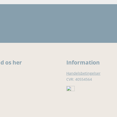
nd os her
Information
Handelsbetingelser
CVR: 40554564