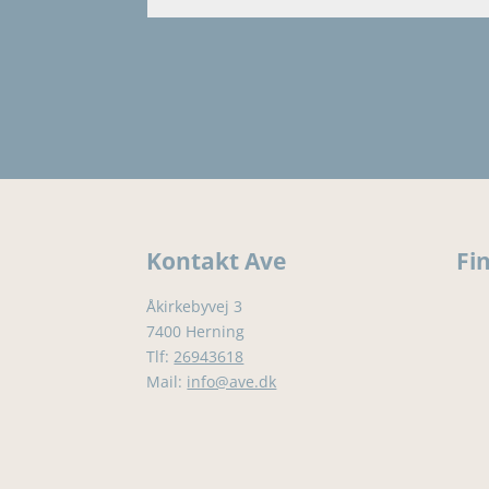
Kontakt Ave
Fi
Åkirkebyvej 3
7400 Herning
Tlf:
26943618
Mail:
info@ave.dk