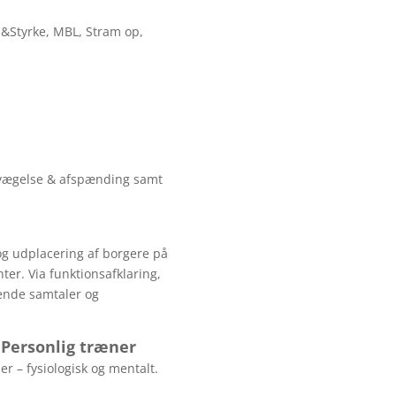
s&Styrke, MBL, Stram op,
evægelse & afspænding samt
 og udplacering af borgere på
er. Via funktionsafklaring,
ende samtaler og
t Personlig træner
r – fysiologisk og mentalt.