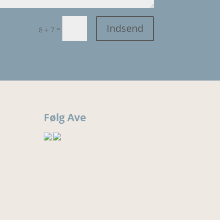
Indsend
=
8 + 7
Følg Ave