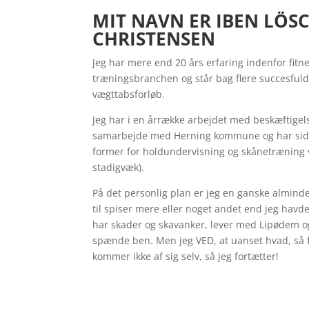
MIT NAVN ER IBEN LÖS
CHRISTENSEN
Jeg har mere end 20 års erfaring indenfor fitn
træningsbranchen og står bag flere succesfulde 
vægttabsforløb.
Jeg har i en årrække arbejdet med beskæftigels
samarbejde med Herning kommune og har side
former for holdundervisning og skånetræning v
stadigvæk).
På det personlig plan er jeg en ganske almindel
til spiser mere eller noget andet end jeg havde 
har skader og skavanker, lever med Lipødem og
spænde ben. Men jeg VED, at uanset hvad, så 
kommer ikke af sig selv, så jeg fortætter!