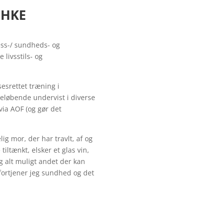
CHKE
ess-/ sundheds- og
livsstils- og
esrettet træning i
løbende undervist i diverse
ia AOF (og gør det
ig mor, der har travlt, af og
tiltænkt, elsker et glas vin,
 alt muligt andet der kan
fortjener jeg sundhed og det