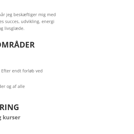
når jeg beskæftiger mig med
s succes, udvikling, energi
g livsglæde.
OMRÅDER
 Efter endt forløb ved
er og af alle
RING
g kurser